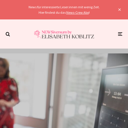
News für interessierte Leser:innen mit wenig Zeit.
Hier findest du das
News-Crew Abo
!