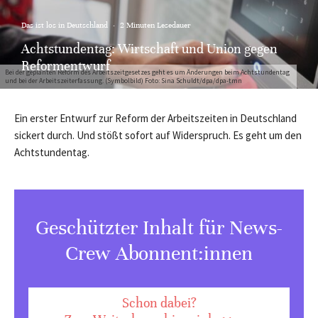
Das ist los in Deutschland
·
2 Minuten Lesedauer
Achtstundentag: Wirtschaft und Union gegen
Reformentwurf
Bei der geplanten Reform des Arbeitszeitgesetzes geht es um Änderungen beim Achtstundentag
und bei der Arbeitszeiterfassung. (Symbolbild) Foto: Sina Schuldt/dpa/dpa-tmn
Ein erster Entwurf zur Reform der Arbeitszeiten in Deutschland
sickert durch. Und stößt sofort auf Widerspruch. Es geht um den
Achtstundentag.
Geschützter Inhalt für News-
Crew Abonnent:innen
Schon dabei?