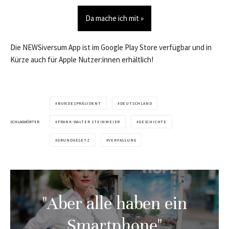
Da mache ich mit »
Die NEWSiversum App ist im Google Play Store verfügbar und in
Kürze auch für Apple Nutzer:innen erhältlich!
BUNDESPRÄSIDENT
DEUTSCHLAND
SCHLAGWÖRTER
FRANK-WALTER STEINMEIER
GESCHICHTE
GRUNDGESETZ
VERFASSUNG
"Aber alle haben ein
Smartphone"