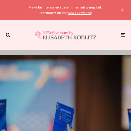
News für interessierte Leser:innen mit wenig Zeit.
Hier findest du das
News-Crew Abo
!