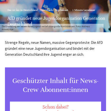
Das ist los in Deutschland
Newsflash
Topthemen
·
1 Minute Lesedauer
AfD gründet neue Jugendorganisation Generation
Deutschland
Die Gründung der neuen Parteijugend verlief ohne große Kontroversen. Foto: Andreas
Arnold/dpa
Strenge Regeln, neue Namen, massive Gegenproteste: Die AfD
gründet eine neue Jugendorganisation und bindet mit der
Generation Deutschland ihre Jugend enger an sich.
Geschützter Inhalt für News-
Crew Abonnent:innen
Schon dabei?