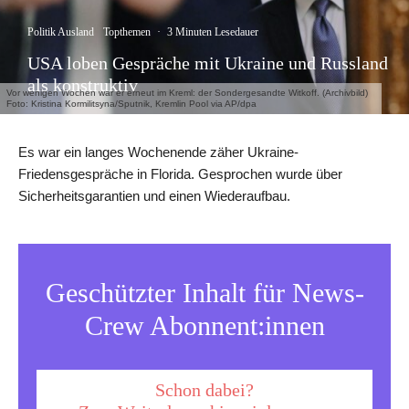
Politik Ausland
Topthemen
·
3 Minuten Lesedauer
USA loben Gespräche mit Ukraine und Russland
als konstruktiv
Vor wenigen Wochen war er erneut im Kreml: der Sondergesandte Witkoff. (Archivbild)
Foto: Kristina Kormilitsyna/Sputnik, Kremlin Pool via AP/dpa
Es war ein langes Wochenende zäher Ukraine-
Friedensgespräche in Florida. Gesprochen wurde über
Sicherheitsgarantien und einen Wiederaufbau.
Geschützter Inhalt für News-
Crew Abonnent:innen
Schon dabei?