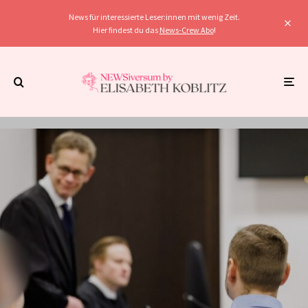
News für interessierte Leser:innen mit wenig Zeit.
Hier findest du das
News-Crew Abo
!