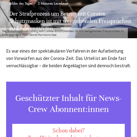
Bilder des Tages
·
2 Minuten Lesedauer
Der Strafprozess um Betrug mit Corona-
Schutzmasken ist mit weitgehenden Freisprüchen
zu Ende gegangen.
Der Strafprozess um Betrug mit Corona-Schutzmasken ist mit weitgehenden Freisprüchen zu
Ende gegangen. Foto: Daniel Karmann/dpa
Es war eines der spektakulären Verfahren in der Aufarbeitung
von Vorwürfen aus der Corona-Zeit. Das Urteil ist am Ende fast
vernachlässigbar – die beiden Angeklagten sind dennoch bestraft.
Geschützter Inhalt für News-
Crew Abonnent:innen
Schon dabei?