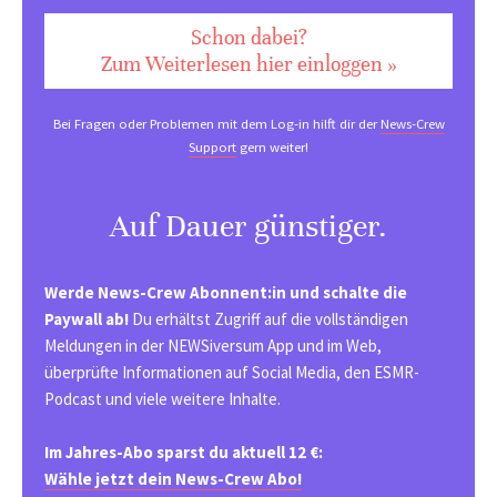
Schon dabei?
Zum Weiterlesen hier einloggen »
Bei Fragen oder Problemen mit dem Log-in hilft dir der
News-Crew
Support
gern weiter!
Auf Dauer günstiger.
Werde News-Crew Abonnent:in und schalte die
Paywall ab!
Du erhältst Zugriff auf die vollständigen
Meldungen in der NEWSiversum App und im Web,
überprüfte Informationen auf Social Media, den ESMR-
Podcast und viele weitere Inhalte.
Im Jahres-Abo sparst du aktuell 12 €:
Wähle jetzt dein News-Crew Abo!