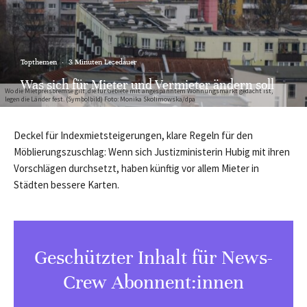
Topthemen
·
3 Minuten Lesedauer
Was sich für Mieter und Vermieter ändern soll
Wo die Mietpreisbremse gilt, die für Gebiete mit angespanntem Wohnungsmarkt gedacht ist,
legen die Länder fest. (Symbolbild) Foto: Monika Skolimowska/dpa
Deckel für Indexmietsteigerungen, klare Regeln für den
Möblierungszuschlag: Wenn sich Justizministerin Hubig mit ihren
Vorschlägen durchsetzt, haben künftig vor allem Mieter in
Städten bessere Karten.
Geschützter Inhalt für News-
Crew Abonnent:innen