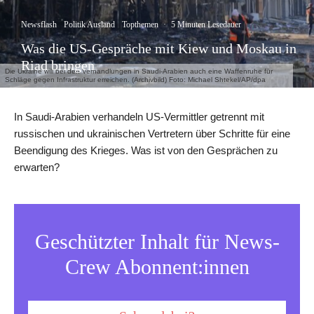
Newsflash
Politik Ausland
Topthemen
·
5 Minuten Lesedauer
Was die US-Gespräche mit Kiew und Moskau in
Riad bringen
Die Ukraine will bei den Verhandlungen in Saudi-Arabien auch eine Waffenruhe für
Schläge gegen Infrastruktur erreichen. (Archivbild) Foto: Michael Shtekel/AP/dpa
In Saudi-Arabien verhandeln US-Vermittler getrennt mit
russischen und ukrainischen Vertretern über Schritte für eine
Beendigung des Krieges. Was ist von den Gesprächen zu
erwarten?
Geschützter Inhalt für News-
Crew Abonnent:innen