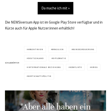
Da mache ich mit »
Die NEWSiversum App ist im Google Play Store verfügbar und in
Kürze auch für Apple Nutzer:innen erhältlich!
ARGENTINIEN
BRASILIEN
BUNDESREGIERUNG
DEUTSCHLAND
DIPLOMATIE
SCHLAGWÖRTER
INTERNATIONALE BEZIEHUNG
KONFLIKTE
KRIEG
WIRTSCHAFTSPOLITIK
"Aber alle haben ein