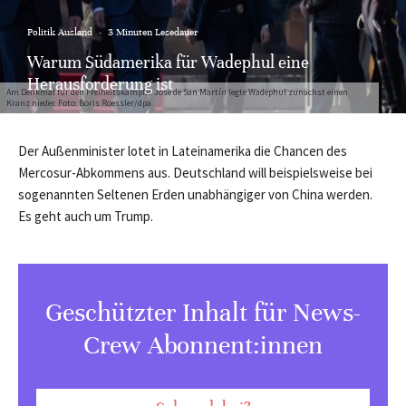
Politik Ausland
·
3 Minuten Lesedauer
Warum Südamerika für Wadephul eine
Herausforderung ist
Am Denkmal für den Freiheitskämpfer José de San Martín legte Wadephul zunächst einen
Kranz nieder. Foto: Boris Roessler/dpa
Der Außenminister lotet in Lateinamerika die Chancen des
Mercosur-Abkommens aus. Deutschland will beispielsweise bei
sogenannten Seltenen Erden unabhängiger von China werden.
Es geht auch um Trump.
Geschützter Inhalt für News-
Crew Abonnent:innen