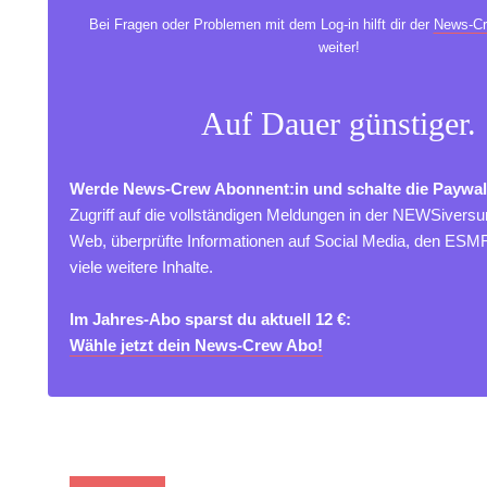
Bei Fragen oder Problemen mit dem Log-in hilft dir der
News-Cr
weiter!
Auf Dauer günstiger.
Werde News-Crew Abonnent:in und schalte die Paywal
Zugriff auf die vollständigen Meldungen in der NEWSivers
Web, überprüfte Informationen auf Social Media, den ES
viele weitere Inhalte.
Im Jahres-Abo sparst du aktuell 12 €:
Wähle jetzt dein News-Crew Abo!