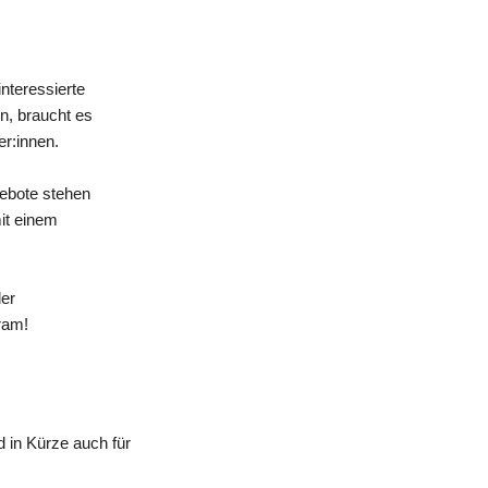
nteressierte
n, braucht es
er:innen.
gebote stehen
mit einem
der
ram!
 in Kürze auch für