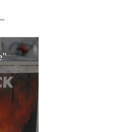
IEG
e"