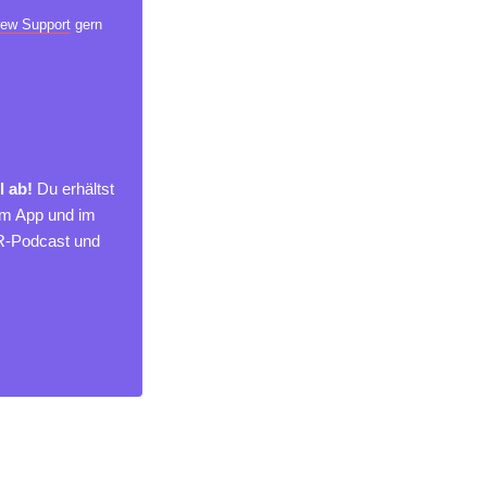
ew Support
gern
l ab!
Du erhältst
um App und im
MR-Podcast und