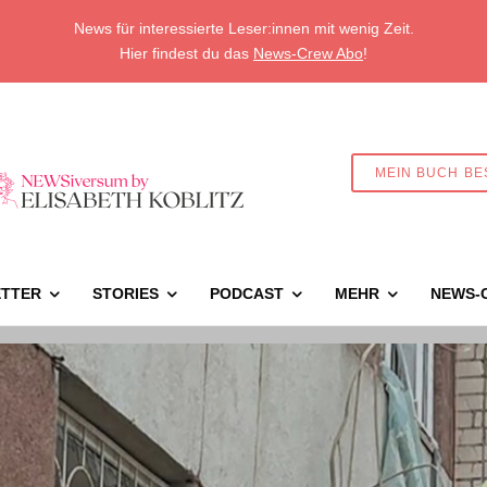
News für interessierte Leser:innen mit wenig Zeit.
Hier findest du das
News-Crew Abo
!
MEIN BUCH BE
TTER
STORIES
PODCAST
MEHR
NEWS-