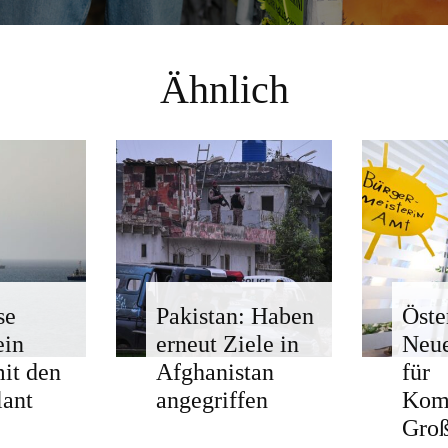
Ähnlich
se
Pakistan: Haben
Öste
ein
erneut Ziele in
Neue
mit den
Afghanistan
für
ant
angegriffen
Kom
Groß