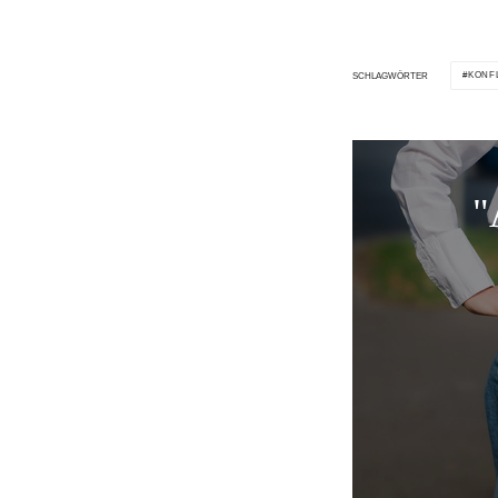
KONF
SCHLAGWÖRTER
"