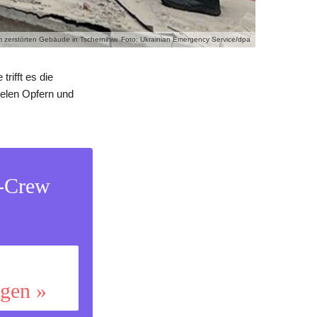
m zerstörten Gebäude in Tschernihiw. Foto: Ukrainian Emergency Service/dpa
rifft es die
ielen Opfern und
s-Crew
ggen »