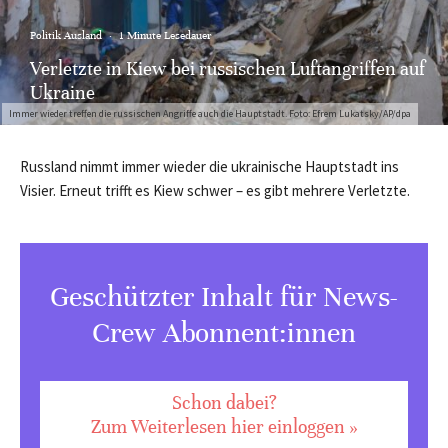
Politik Ausland
·
1 Minute Lesedauer
Verletzte in Kiew bei russischen Luftangriffen auf
Ukraine
Immer wieder treffen die russischen Angriffe auch die Hauptstadt. Foto: Efrem Lukatsky/AP/dpa
Russland nimmt immer wieder die ukrainische Hauptstadt ins
Visier. Erneut trifft es Kiew schwer – es gibt mehrere Verletzte.
Geschützter Inhalt für News-
Crew Abonnent:innen
Schon dabei?
Zum Weiterlesen hier einloggen »