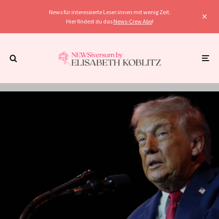
News für interessierte Leser:innen mit wenig Zeit.
Hier findest du das
News-Crew Abo
!