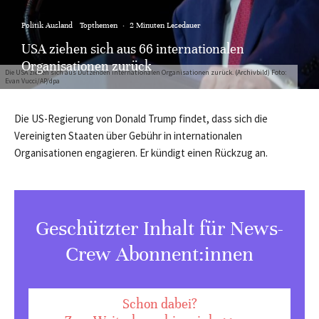
Politik Ausland
Topthemen
·
2 Minuten Lesedauer
USA ziehen sich aus 66 internationalen
Organisationen zurück
Die USA ziehen sich aus Dutzenden internationalen Organisationen zurück. (Archivbild) Foto:
Evan Vucci/AP/dpa
Die US-Regierung von Donald Trump findet, dass sich die
Vereinigten Staaten über Gebühr in internationalen
Organisationen engagieren. Er kündigt einen Rückzug an.
Geschützter Inhalt für News-
Crew Abonnent:innen
Schon dabei?