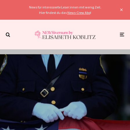
News für interessierte Leser:innen mit wenig Zeit.
Hier findest du das
News-Crew Abo
!