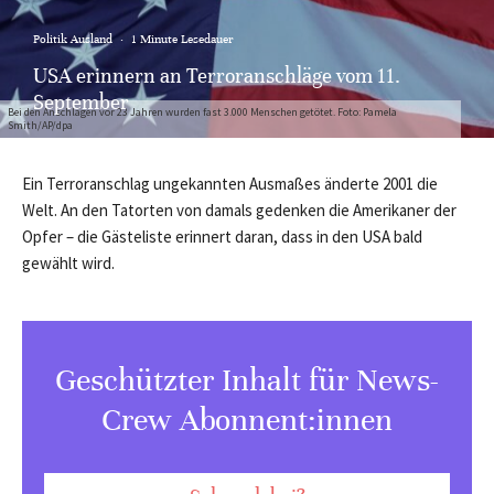
Politik Ausland
·
1 Minute Lesedauer
USA erinnern an Terroranschläge vom 11.
September
Bei den Anschlägen vor 23 Jahren wurden fast 3.000 Menschen getötet. Foto: Pamela
Smith/AP/dpa
Ein Terroranschlag ungekannten Ausmaßes änderte 2001 die
Welt. An den Tatorten von damals gedenken die Amerikaner der
Opfer – die Gästeliste erinnert daran, dass in den USA bald
gewählt wird.
Geschützter Inhalt für News-
Crew Abonnent:innen