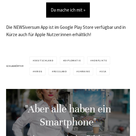
Da mache ich mit »
Die NEWSiversum App ist im Google Play Store verfügbar und in
Kürze auch für Apple Nutzer:innen erhältlich!
DEUTSCHLAND
DIPLOMATIE
KONFLIKTE
SCHLAGWÖRTER
KRIEG
RUSSLAND
UKRAINE
USA
"Aber alle haben ein
Smartphone"