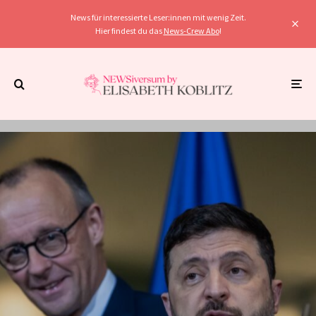
News für interessierte Leser:innen mit wenig Zeit.
Hier findest du das
News-Crew Abo
!