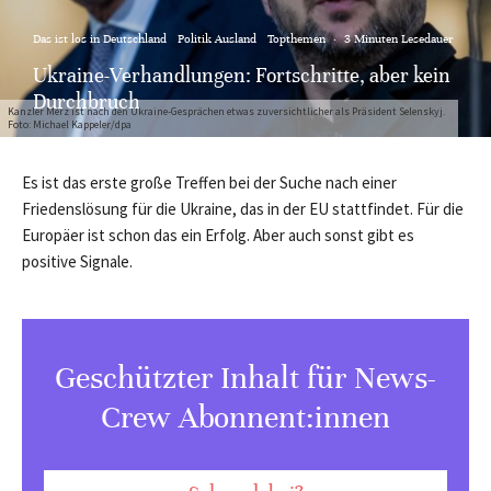
Das ist los in Deutschland
Politik Ausland
Topthemen
·
3 Minuten Lesedauer
Ukraine-Verhandlungen: Fortschritte, aber kein
Durchbruch
Kanzler Merz ist nach den Ukraine-Gesprächen etwas zuversichtlicher als Präsident Selenskyj.
Foto: Michael Kappeler/dpa
Es ist das erste große Treffen bei der Suche nach einer
Friedenslösung für die Ukraine, das in der EU stattfindet. Für die
Europäer ist schon das ein Erfolg. Aber auch sonst gibt es
positive Signale.
Geschützter Inhalt für News-
Crew Abonnent:innen