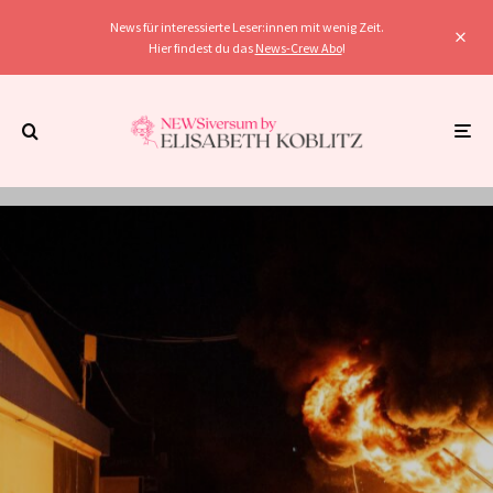
News für interessierte Leser:innen mit wenig Zeit.
Hier findest du das
News-Crew Abo
!