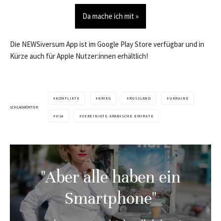
Da mache ich mit »
Die NEWSiversum App ist im Google Play Store verfügbar und in
Kürze auch für Apple Nutzer:innen erhältlich!
KONFLIKTE
KRIEG
RUSSLAND
UKRAINE
SCHLAGWÖRTER
USA
VEREINIGTE ARABISCHE EMIRATE
"Aber alle haben ein
Smartphone"