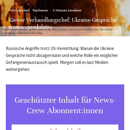
Politik Ausland
Topthemen
·
3 Minuten Lesedauer
Kiewer Verhandlungschef: Ukraine-Gespräche
waren «produktiv»
Russische Drohnenangriffe trafen in der Nacht erneut ukrainische Städte. Foto: Tommaso
Fumagalli/ZUMA Press Wire/dpa
Russische Angriffe trotz US-Vermittlung: Warum die Ukraine
Gespräche nicht absagen kann und welche Rolle ein möglicher
Gefangenenaustausch spielt. Morgen soll es laut Medien
weitergehen.
Geschützter Inhalt für News-
Crew Abonnent:innen