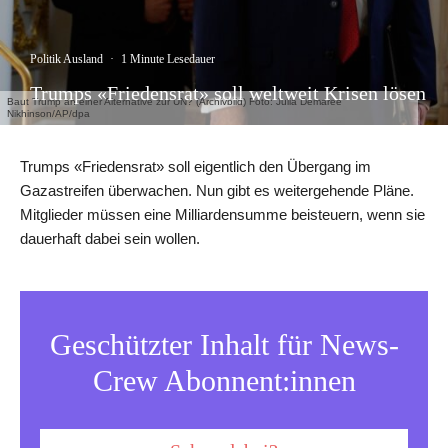
Politik Ausland
·
1 Minute Lesedauer
Trumps «Friedensrat» soll weltweit Krisen lösen
Baut Trump an einer Alternative zur UN? (Archivbild) Foto: Julia Demaree
Nikhinson/AP/dpa
Trumps «Friedensrat» soll eigentlich den Übergang im
Gazastreifen überwachen. Nun gibt es weitergehende Pläne.
Mitglieder müssen eine Milliardensumme beisteuern, wenn sie
dauerhaft dabei sein wollen.
Geschützter Inhalt für News-
Crew Abonnent:innen