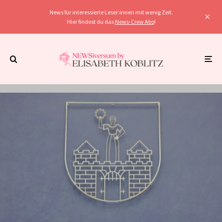
News für interessierte Leser:innen mit wenig Zeit.
Hier findest du das
News-Crew Abo
!