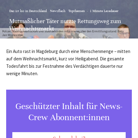
Das ist los in Deutschland
Newsflash
Topthemen
·
1 Minute Lesedauer
Mutmaßlicher Täter nutzte Rettungsweg zum
Weihnachtsmarkt
Polizei, Staatsanwaltschaft und Stadtbehörden informieren über den Ermittlungsstand. Foto:
Jan Woitas/dpa
Ein Auto rast in Magdeburg durch eine Menschenmenge – mitten
auf dem Weihnachtsmarkt, kurz vor Heiligabend. Die gesamte
Todesfahrt bis zur Festnahme des Verdächtigen dauerte nur
wenige Minuten.
Geschützter Inhalt für News-
Crew Abonnent:innen