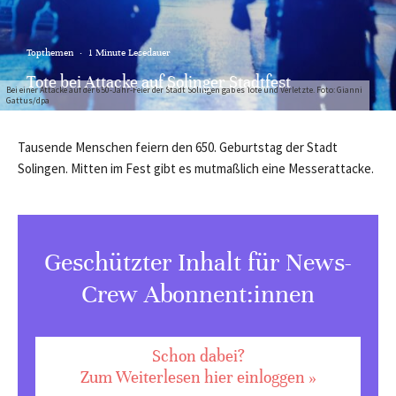
Topthemen
·
1 Minute Lesedauer
Tote bei Attacke auf Solinger Stadtfest
Bei einer Attacke auf der 650-Jahr-Feier der Stadt Solingen gab es Tote und Verletzte. Foto: Gianni
Gattus/dpa
Tausende Menschen feiern den 650. Geburtstag der Stadt
Solingen. Mitten im Fest gibt es mutmaßlich eine Messerattacke.
Geschützter Inhalt für News-
Crew Abonnent:innen
Schon dabei?
Zum Weiterlesen hier einloggen »