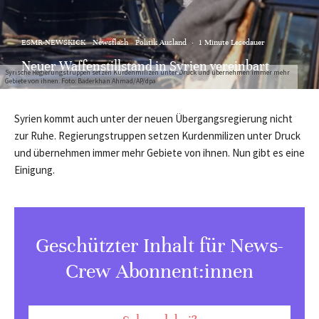
ESMR-NEWSKICK
Newsflash
Politik Ausland
·
1 Minute Lesedauer
Neuer Waffenstillstand in Syrien vereinbart
Syrische Regierungstruppen setzen Kurdenmilizen unter Druck und übernehmen immer mehr
Gebiete von ihnen. Foto: Baderkhan Ahmad/AP/dpa
Syrien kommt auch unter der neuen Übergangsregierung nicht
zur Ruhe. Regierungstruppen setzen Kurdenmilizen unter Druck
und übernehmen immer mehr Gebiete von ihnen. Nun gibt es eine
Einigung.
Geschützter Inhalt für News-
Crew Abonnent:innen