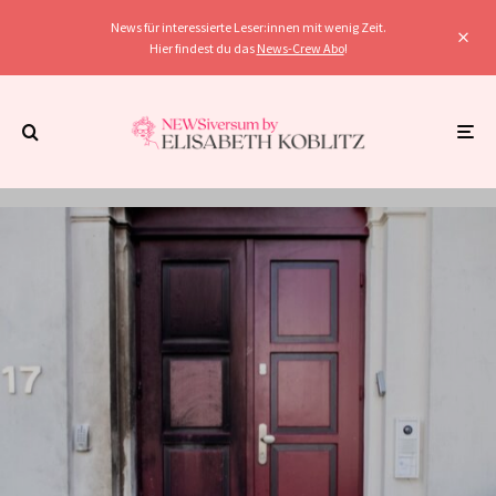
News für interessierte Leser:innen mit wenig Zeit.
Hier findest du das
News-Crew Abo
!