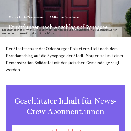
Das ist los in Deutschland
·
2 Minuten Lesedauer
Ermittlungen nach Anschlag auf Synagoge
Der Staatsschutz ermittelt, nachdem ein Brandsatz auf eine Synagoge in Oldenburg geworfen
wurde. Foto: Hauke-Christian Dittrich/dpa
Der Staatsschutz der Oldenburger Polizei ermittelt nach dem
Brandanschlag auf die Synagoge der Stadt. Morgen soll mit einer
Demonstration Solidarität mit der jüdischen Gemeinde gezeigt
werden.
Geschützter Inhalt für News-
Crew Abonnent:innen