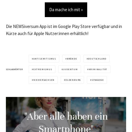
Da mache ich mit »
Die NEWSiversum App ist im Google Play Store verfügbar und in
Kürze auch für Apple Nutzer:innen erhältlich!
ANTISEMITISMUS
BRÄNDE
DEUTSCHLAND
SCHLAGWÖRTER
EXTREMISMUS
JUDENTUM
KRIMINALITÄT
NIEDERSACHSEN
OLDENBURG
SYNAGOGE
"Aber alle haben ein
Smartphone"