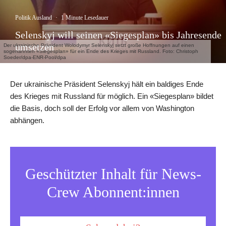
Politik Ausland
·
1 Minute Lesedauer
Selenskyj will seinen «Siegesplan» bis Jahresende
umsetzen
Der ukrainische Präsident Wolodymyr Selenskyj setzt große Hoffnungen auf einen
sogenannten «Siegesplan» für ein Ende des Krieges mit Russland. Foto: Christoph
Soeder/dpa-ENR-Pool/dpa
Der ukrainische Präsident Selenskyj hält ein baldiges Ende
des Krieges mit Russland für möglich. Ein «Siegesplan» bildet
die Basis, doch soll der Erfolg vor allem von Washington
abhängen.
Geschützter Inhalt für News-
Crew Abonnent:innen