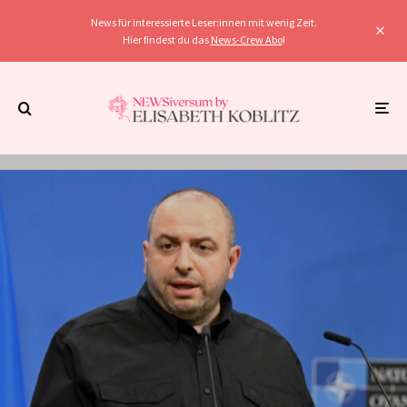
News für interessierte Leser:innen mit wenig Zeit.
Hier findest du das
News-Crew Abo
!