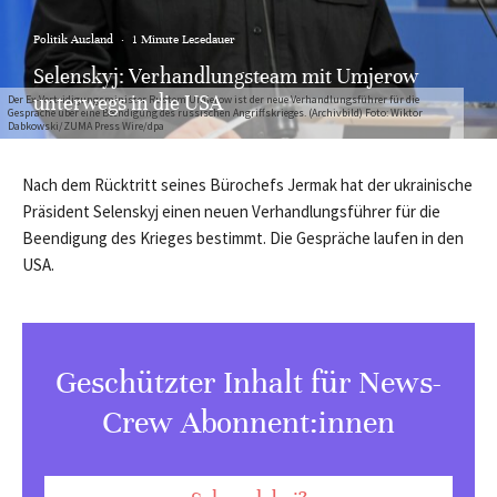
Politik Ausland
·
1 Minute Lesedauer
Selenskyj: Verhandlungsteam mit Umjerow
unterwegs in die USA
Der Ex-Verteidigungsminister Rustem Umjerow ist der neue Verhandlungsführer für die
Gespräche über eine Beendigung des russischen Angriffskrieges. (Archivbild) Foto: Wiktor
Dabkowski/ZUMA Press Wire/dpa
Nach dem Rücktritt seines Bürochefs Jermak hat der ukrainische
Präsident Selenskyj einen neuen Verhandlungsführer für die
Beendigung des Krieges bestimmt. Die Gespräche laufen in den
USA.
Geschützter Inhalt für News-
Crew Abonnent:innen