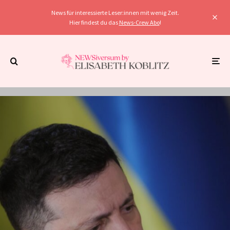
News für interessierte Leser:innen mit wenig Zeit.
Hier findest du das
News-Crew Abo
!