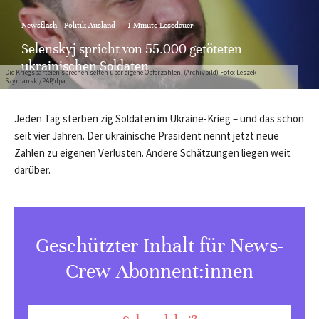
Newsflash
Politik Ausland
·
1 Minute Lesedauer
Selenskyj spricht von 55.000 getöteten
ukrainischen Soldaten
Die Kriegsparteien sprechen selten über eigene Opferzahlen. (Archivbild) Foto: Leszek
Szymanski/PAP/dpa
Jeden Tag sterben zig Soldaten im Ukraine-Krieg – und das schon
seit vier Jahren. Der ukrainische Präsident nennt jetzt neue
Zahlen zu eigenen Verlusten. Andere Schätzungen liegen weit
darüber.
Geschützter Inhalt für News-
Crew Abonnent:innen