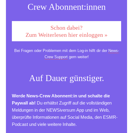
Crew Abonnent:innen
Schon dabei?
Zum Weiterlesen hier einloggen »
Bei Fragen oder Problemen mit dem Log-in hilft dir der
News-
Crew Support
gern weiter!
Auf Dauer günstiger.
Werde News-Crew Abonnent:in und schalte die
Paywall ab!
Du erhältst Zugriff auf die vollständigen
Meldungen in der NEWSiversum App und im Web,
überprüfte Informationen auf Social Media, den ESMR-
Podcast und viele weitere Inhalte.