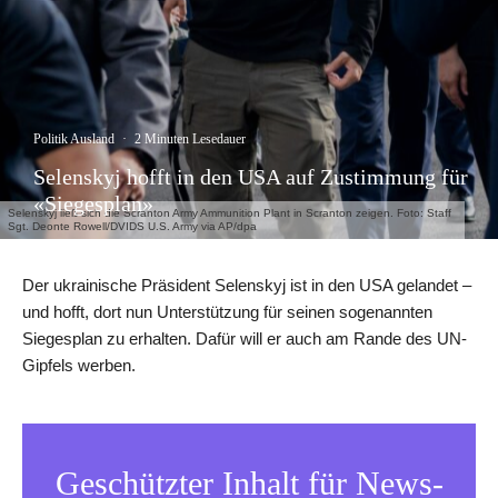
Politik Ausland
·
2 Minuten Lesedauer
Selenskyj hofft in den USA auf Zustimmung für
«Siegesplan»
Selenskyj ließ sich die Scranton Army Ammunition Plant in Scranton zeigen. Foto: Staff
Sgt. Deonte Rowell/DVIDS U.S. Army via AP/dpa
Der ukrainische Präsident Selenskyj ist in den USA gelandet –
und hofft, dort nun Unterstützung für seinen sogenannten
Siegesplan zu erhalten. Dafür will er auch am Rande des UN-
Gipfels werben.
Geschützter Inhalt für News-