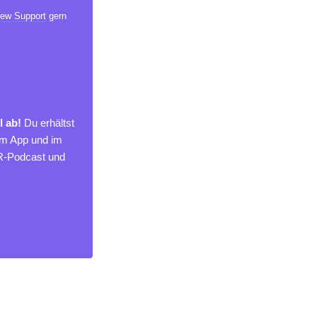
ew Support
gern
l ab!
Du erhältst
um App und im
MR-Podcast und