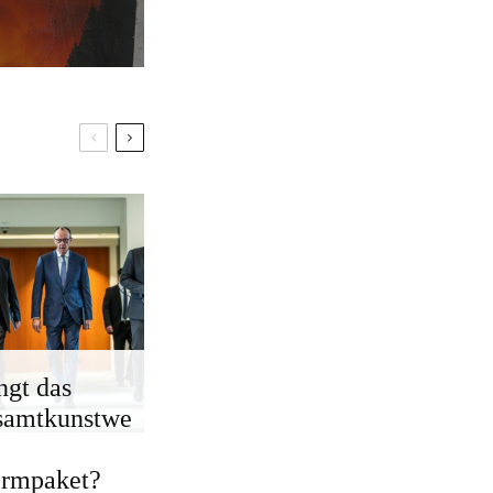
ngt das
samtkunstwe
ormpaket?