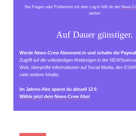
Bei Fragen oder Problemen mit dem Log-in hilft dir der
News-Cr
weiter!
Auf Dauer günstiger.
Werde News-Crew Abonnent:in und schalte die Paywal
Zugriff auf die vollständigen Meldungen in der NEWSivers
Web, überprüfte Informationen auf Social Media, den ES
viele weitere Inhalte.
Im Jahres-Abo sparst du aktuell 12 €:
Wähle jetzt dein News-Crew Abo!