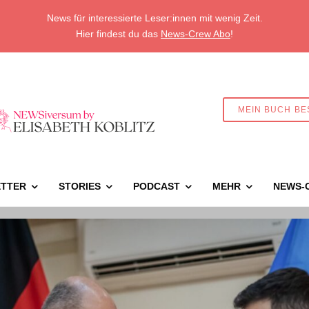
News für interessierte Leser:innen mit wenig Zeit.
Hier findest du das
News-Crew Abo
!
MEIN BUCH BE
TTER
STORIES
PODCAST
MEHR
NEWS-