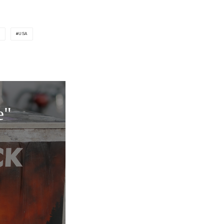
USA
e"