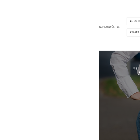
DEUT
SCHLAGWÖRTER
WAFF
"