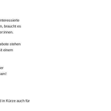
nteressierte
n, braucht es
er:innen.
gebote stehen
mit einem
der
ram!
 in Kürze auch für