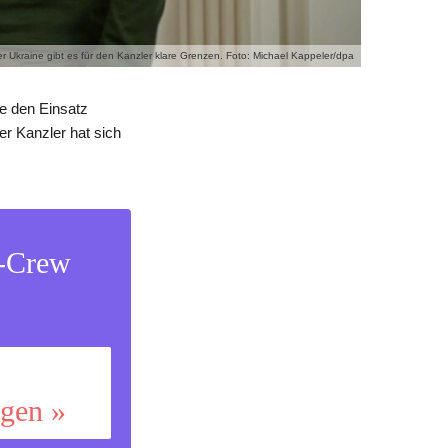
der Ukraine gibt es für den Kanzler klare Grenzen. Foto: Michael Kappeler/dpa
e den Einsatz
er Kanzler hat sich
s-Crew
ggen »