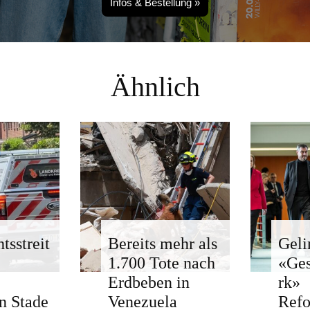
Infos & Bestellung »
Ähnlich
tsstreit
Bereits mehr als
Geli
1.700 Tote nach
«Ge
Erdbeben in
rk»
n Stade
Venezuela
Ref