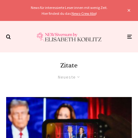
News für interessierte Leser:innen mit wenig Zeit.
Hier findest du das
News-Crew Abo
!
Zitate
Neueste