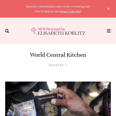
News für interessierte Leser:innen mit wenig Zeit.
Hier findest du das
News-Crew Abo
!
World Central Kitchen
Neueste