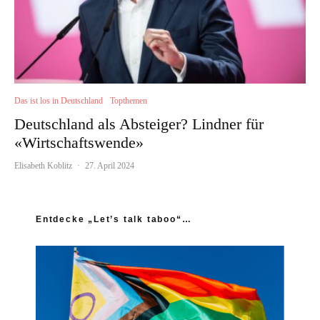
Das ist los in Deutschland
Topthemen
Deutschland als Absteiger? Lindner für
«Wirtschaftswende»
Elisabeth Koblitz
·
27. April 2024
Entdecke „Let’s talk taboo“…