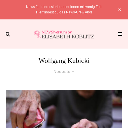
News für interessierte Leser:innen mit wenig Zeit.
Hier findest du das
News-Crew Abo
!
Wolfgang Kubicki
Neueste