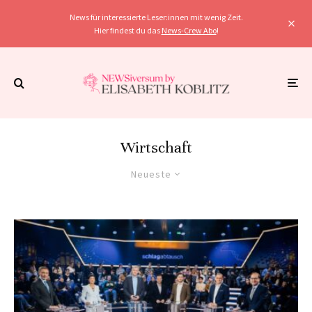
News für interessierte Leser:innen mit wenig Zeit.
Hier findest du das
News-Crew Abo
!
Wirtschaft
Neueste