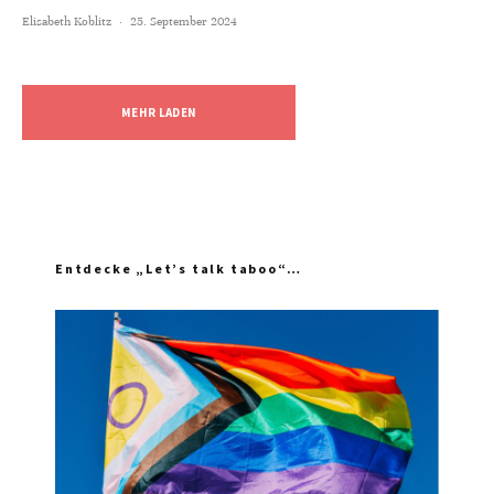
Elisabeth Koblitz
·
25. September 2024
MEHR LADEN
Entdecke „Let’s talk taboo“…