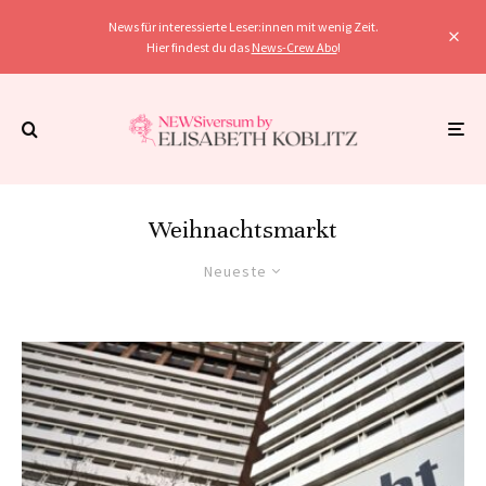
News für interessierte Leser:innen mit wenig Zeit.
Hier findest du das
News-Crew Abo
!
Weihnachtsmarkt
Neueste