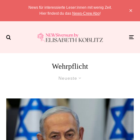
News für interessierte Leser:innen mit wenig Zeit.
Hier findest du das
News-Crew Abo
!
Wehrpflicht
Neueste