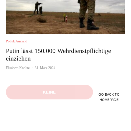
Politik Ausland
Putin lässt 150.000 Wehrdienstpflichtige
einziehen
Elisabeth Koblitz
·
31. März 2024
KEINE
GO BACK TO
HOMEPAGE
WEITEREN
INHALTE