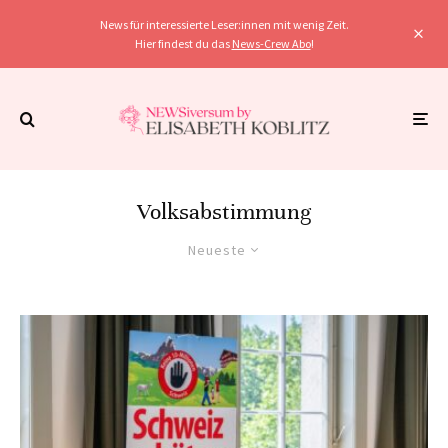
News für interessierte Leser:innen mit wenig Zeit.
Hier findest du das
News-Crew Abo
!
Volksabstimmung
Neueste