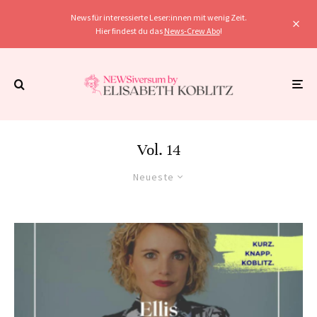
News für interessierte Leser:innen mit wenig Zeit.
Hier findest du das
News-Crew Abo
!
Vol. 14
Neueste