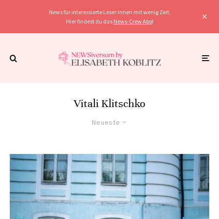
News für interessierte Leser:innen mit wenig Zeit.
Hier findest du das
News-Crew Abo
!
Vitali Klitschko
Neueste