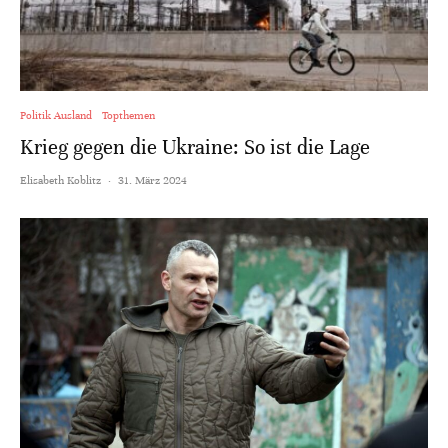
Politik Ausland
Topthemen
Krieg gegen die Ukraine: So ist die Lage
Elisabeth Koblitz
·
31. März 2024