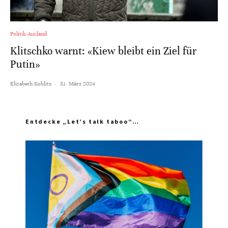
Politik Ausland
Klitschko warnt: «Kiew bleibt ein Ziel für
Putin»
Elisabeth Koblitz
·
31. März 2024
Entdecke „Let’s talk taboo“…