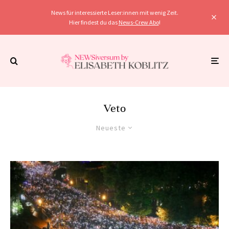
News für interessierte Leser:innen mit wenig Zeit.
Hier findest du das
News-Crew Abo
!
Veto
Neueste