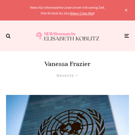
News für interessierte Leser:innen mit wenig Zeit.
Hier findest du das
News-Crew Abo
!
Vanessa Frazier
Neueste