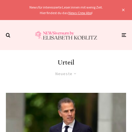
News für interessierte Leser:innen mit wenig Zeit.
Hier findest du das
News-Crew Abo
!
Urteil
Neueste