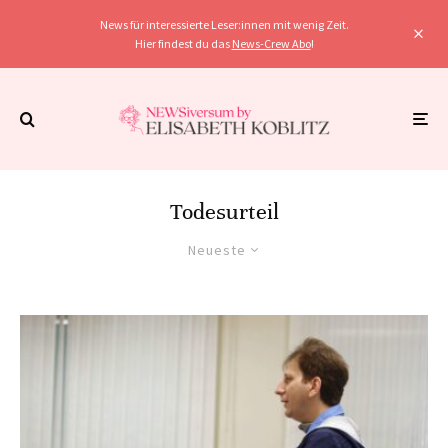
News für interessierte Leser:innen mit wenig Zeit.
Hier findest du das
News-Crew Abo
!
Todesurteil
Neueste