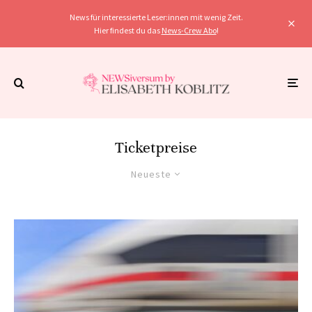
News für interessierte Leser:innen mit wenig Zeit.
Hier findest du das
News-Crew Abo
!
Ticketpreise
Neueste