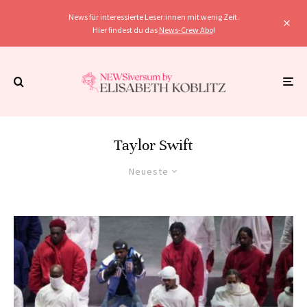
News für interessierte Leser:innen mit wenig Zeit.
Hier findest du das
News-Crew Abo
!
Taylor Swift
Neueste