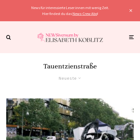
News für interessierte Leser:innen mit wenig Zeit.
Hier findest du das
News-Crew Abo
!
Tauentzienstraße
Neueste