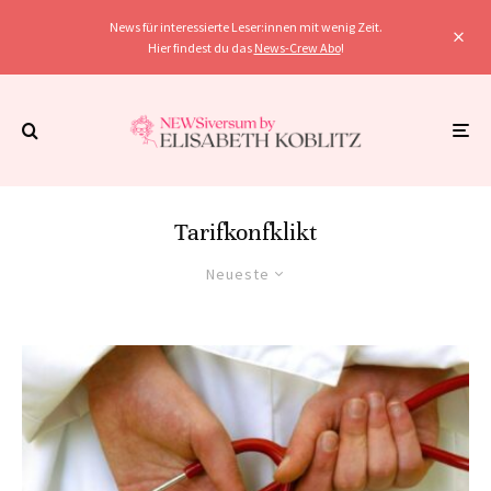
News für interessierte Leser:innen mit wenig Zeit.
Hier findest du das
News-Crew Abo
!
Tarifkonfklikt
Neueste