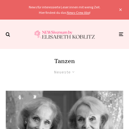
News für interessierte Leser:innen mit wenig Zeit.
Hier findest du das
News-Crew Abo
!
Tanzen
Neueste