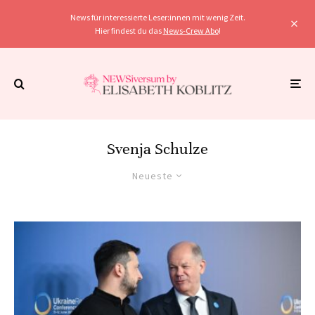
News für interessierte Leser:innen mit wenig Zeit.
Hier findest du das
News-Crew Abo
!
Svenja Schulze
Neueste