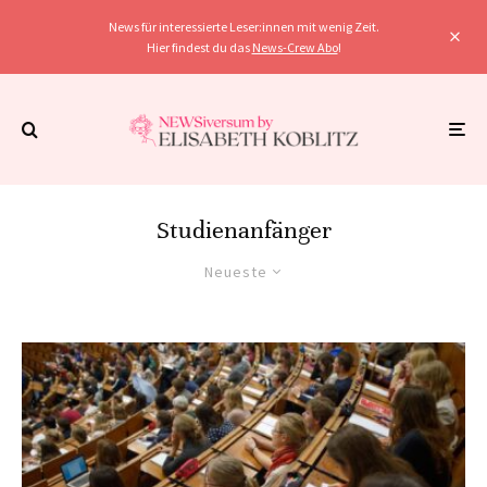
News für interessierte Leser:innen mit wenig Zeit.
Hier findest du das
News-Crew Abo
!
Studienanfänger
Neueste