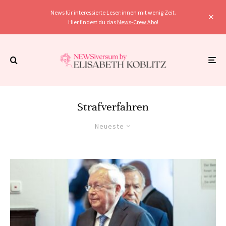
News für interessierte Leser:innen mit wenig Zeit.
Hier findest du das
News-Crew Abo
!
Strafverfahren
Neueste