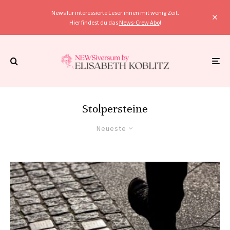
News für interessierte Leser:innen mit wenig Zeit.
Hier findest du das
News-Crew Abo
!
Stolpersteine
Neueste