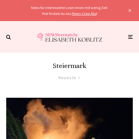
News für interessierte Leser:innen mit wenig Zeit.
Hier findest du das
News-Crew Abo
!
Steiermark
Neueste