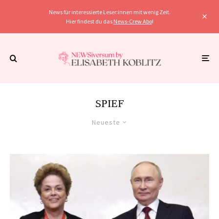
News für interessierte Leser:innen mit wenig Zeit.
Hier findest du das
News-Crew Abo
!
SPIEF
Neueste