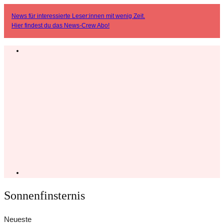
News für interessierte Leser:innen mit wenig Zeit.
Hier findest du das
News-Crew Abo
!
Sonnenfinsternis
Neueste