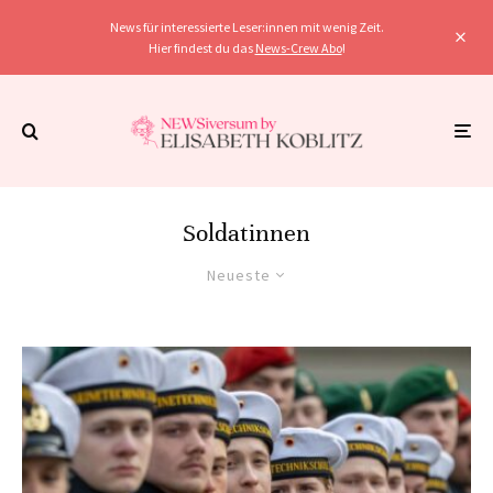
News für interessierte Leser:innen mit wenig Zeit.
Hier findest du das
News-Crew Abo
!
Soldatinnen
Neueste